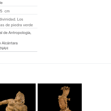
de
6.5 cm
divinidad. Los
as de piedra verde
l de Antropología,
e Alcántara
INAH