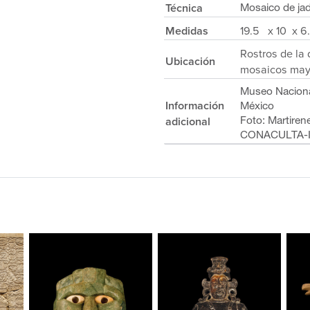
Técnica
Mosaico de ja
Medidas
19.5 x 10 x 
Rostros de la 
Ubicación
mosaicos may
Museo Naciona
Información
México
adicional
Foto: Martiren
CONACULTA-