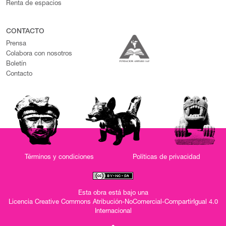
Renta de espacios
CONTACTO
Prensa
Colabora con nosotros
Boletín
Contacto
Términos y condiciones
Políticas de privacidad
Esta obra está bajo una
Licencia Creative Commons Atribución-NoComercial-CompartirIgual 4.0
Internacional