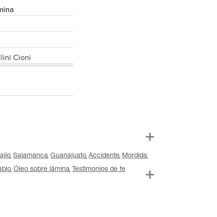
mina
lini Cioni
ajío
Salamanca
Guanajuato
Accidente
Mordida
ablo
Óleo sobre lámina
Testimonios de fe