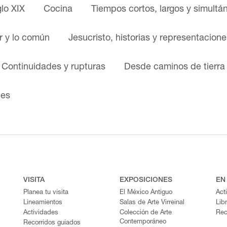
glo XIX
Cocina
Tiempos cortos, largos y simultá
ar y lo común
Jesucristo, historias y representacione
. Continuidades y rupturas
Desde caminos de tierra
nes
VISITA
EXPOSICIONES
EN
Planea tu visita
El México Antiguo
Act
Lineamientos
Salas de Arte Virreinal
Lib
Actividades
Colección de Arte
Rec
Contemporáneo
Recorridos guiados