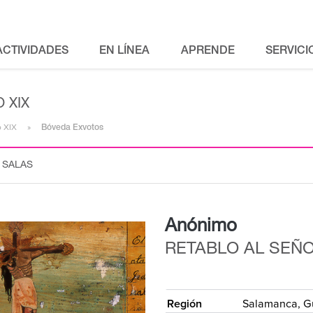
ACTIVIDADES
EN LÍNEA
APRENDE
SERVICI
 XIX
o XIX
Bóveda Exvotos
 SALAS
Anónimo
RETABLO AL SEÑO
{
Región
Salamanca, G