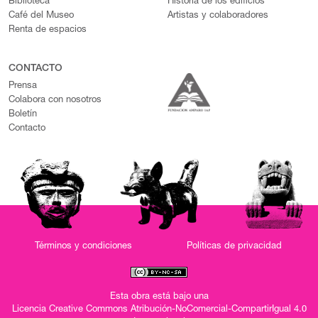
Biblioteca
Historia de los edificios
Café del Museo
Artistas y colaboradores
Renta de espacios
CONTACTO
Prensa
Colabora con nosotros
Boletín
Contacto
Términos y condiciones
Políticas de privacidad
Esta obra está bajo una
Licencia Creative Commons Atribución-NoComercial-CompartirIgual 4.0