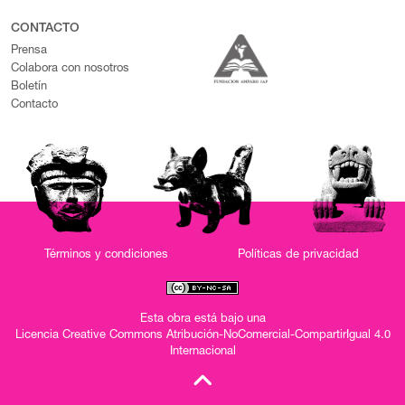
CONTACTO
Prensa
Colabora con nosotros
Boletín
Contacto
Términos y condiciones
Políticas de privacidad
Esta obra está bajo una
Licencia Creative Commons Atribución-NoComercial-CompartirIgual 4.0
Internacional