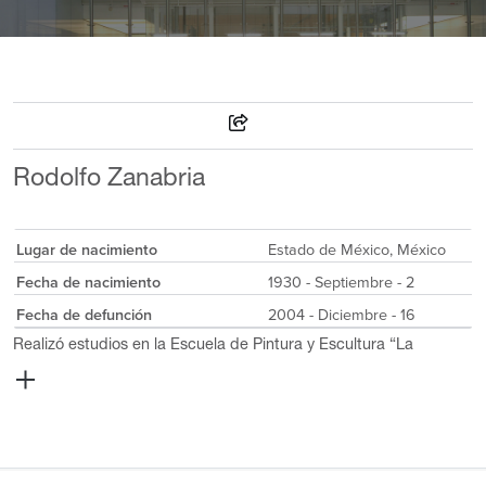
Rodolfo Zanabria
Lugar de nacimiento
Estado de México, México
Fecha de nacimiento
1930 - Septiembre - 2
Fecha de defunción
2004 - Diciembre - 16
Realizó estudios en la Escuela de Pintura y Escultura “La
Esmeralda”; en la Escuela de Artesanos en México; en el Atelier
17 en París, Francia; y en la Slade School de la Universidad de
Londres, Gran Bretaña. De 1962 a 1976 reside en el extranjero
en Francia, Gran Bretaña y Estados Unidos. Realizó exposiciones
individuales y colectivas en museos y galerías de México,
Estados Unidos, Gran Bretaña, Francia y Suiza. En el Museo