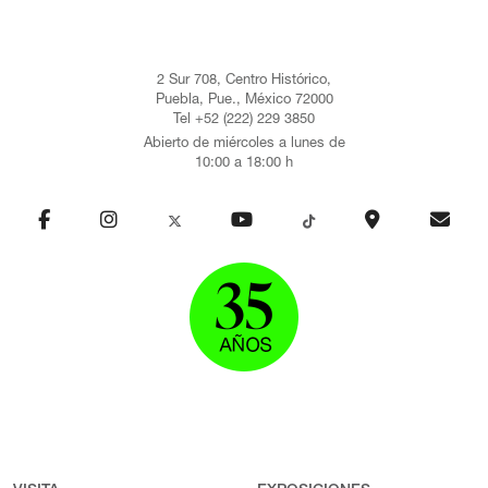
Amparo, su obra se presentó en la exposición temporal En torno
a Chopin (1992).
Fotografía: https://www.jornada.com.mx/2004/12/20/04an2cul.php
2 Sur 708, Centro Histórico,
Actualizado: 20 de octubre de 2023
Puebla, Pue., México 72000
Tel +52 (222) 229 3850
Abierto de miércoles a lunes de
10:00 a 18:00 h