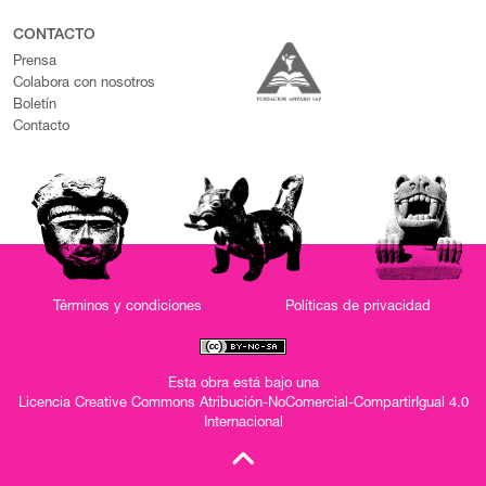
CONTACTO
Prensa
Colabora con nosotros
Boletín
Contacto
Términos y condiciones
Políticas de privacidad
Esta obra está bajo una
Licencia Creative Commons Atribución-NoComercial-CompartirIgual 4.0
Internacional