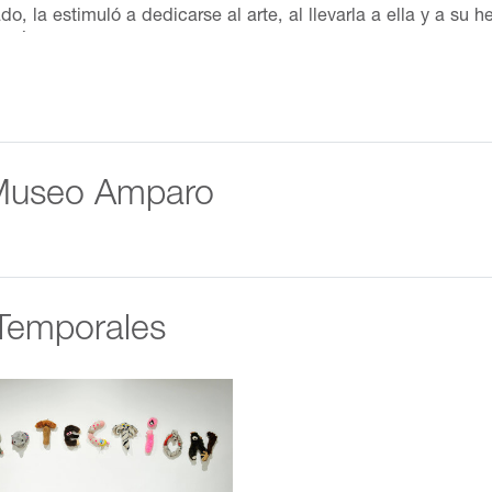
do, la estimuló a dedicarse al arte, al llevarla a ella y a su 
 el École Nationale Supérieure des Arts Décoratifs en París, 
 Premio en una competencia internacional patrocinada por K
o. En 1964, Messager viajó a Asia, compró una cámara fotogr
ia e Israel. El siguiente año visitó Nepal, Sri Lanka, y Est
participar en una exposición, cuya temática era la lana. Ella
 su serie The Boarders (1971-72), en la que primero empezó a 
 Museo Amparo
recortes con escritos, dibujos y fotografías que podían ser
 En 1973, en el dibujo The Bedroom Works/The Studio Works 
onista Annette Messager) y el estudio (perteneciente a la artis
unto con otras —la embaucadora, la mujer práctica, la vend
inicios de los años ochenta, Messager creaba instalaciones c
Temporales
scas y objetos cotidianos sobredimensionados, todos compue
violenta exploración del cuerpo humano continuó en la serie M
ografías de partes corporales, impresas en varias escalas. 
os escritos sobre la pared, con la fluida caligrafía de la art
rrolló My Little Effigies (1988), una serie en la cual colgó 
menteMy Vows (1988-91), ensamblajes esculturales de fotogra
tista, al evocar la forma del ex-voto. En The Pikes (1991-93),