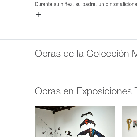
Durante su niñez, su padre, un pintor aficiona
vitrales y altares. De 1962 a 1966 estudió en
surrealista. En 1961, Messager ganó el gran
una de sus fotografías tempranas al concurs
viajes en Japón, Las Filipinas, Cambodia, Ind
Galerie Germain en París le pidió a Messager 
tejido una cubierta. Esto marcó el inicio de
Obras de la Colección
esculturas. De 1971 a 1974 creó un álbum de 
How My Friends Would Do My Portrait (1972).
dividiendo la alcoba (territorio de la colecci
largo de la obra subsecuente de Messager, j
realidad y ficción en su trabajo. Hacia los 
Obras en Exposiciones 
imágenes de larga escala de criaturas grote
distorsionadas, sobre las que ella pintó. Su 
propios mapas del cuerpo, pintando sobre fot
una pared de galería, en esta ocasión con text
carrera, en el Musée de Grenoble en 1989, desa
los cuellos de animales de peluche, general
hacen referencia al trasfondo religioso del ar