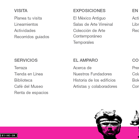
VISITA
EXPOSICIONES
EN
Planea tu visita
El México Antiguo
Act
Lineamientos
Salas de Arte Virreinal
Lib
Actividades
Colección de Arte
Rec
Contemporáneo
Recorridos guiados
Temporales
SERVICIOS
EL AMPARO
CO
Terraza
Acerca de
Pre
Tienda en Línea
Nuestros Fundadores
Col
Biblioteca
Historia de los edificios
Bol
Café del Museo
Artistas y colaboradores
Con
Renta de espacios