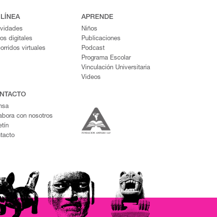
 LÍNEA
APRENDE
ividades
Niños
ros digitales
Publicaciones
orridos virtuales
Podcast
Programa Escolar
Vinculación Universitaria
Videos
NTACTO
nsa
abora con nosotros
etín
tacto