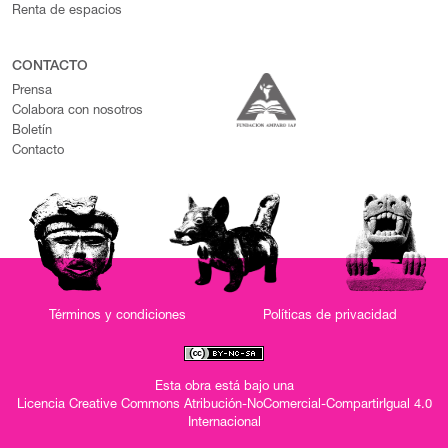
Renta de espacios
CONTACTO
Prensa
Colabora con nosotros
Boletín
Contacto
Términos y condiciones
Políticas de privacidad
Esta obra está bajo una
Licencia Creative Commons Atribución-NoComercial-CompartirIgual 4.0
Internacional