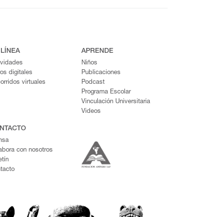
 LÍNEA
APRENDE
ividades
Niños
ros digitales
Publicaciones
orridos virtuales
Podcast
Programa Escolar
Vinculación Universitaria
Videos
NTACTO
nsa
abora con nosotros
etín
tacto