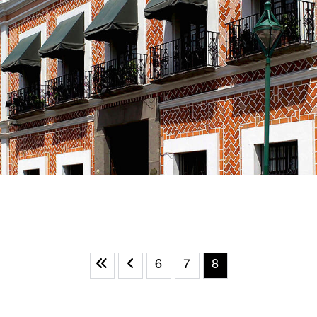
6
7
8