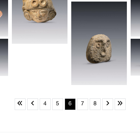
4
5
6
7
8