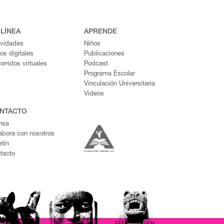
 LÍNEA
APRENDE
ividades
Niños
ros digitales
Publicaciones
orridos virtuales
Podcast
Programa Escolar
Vinculación Universitaria
Videos
NTACTO
nsa
abora con nosotros
etín
tacto