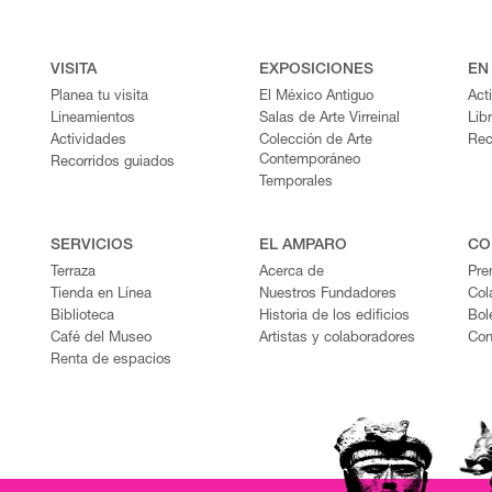
VISITA
EXPOSICIONES
EN
Planea tu visita
El México Antiguo
Act
Lineamientos
Salas de Arte Virreinal
Lib
Actividades
Colección de Arte
Rec
Contemporáneo
Recorridos guiados
Temporales
SERVICIOS
EL AMPARO
CO
Terraza
Acerca de
Pre
Tienda en Línea
Nuestros Fundadores
Col
Biblioteca
Historia de los edificios
Bol
Café del Museo
Artistas y colaboradores
Con
Renta de espacios