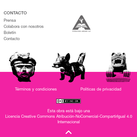
CONTACTO
Prensa
Colabora con nosotros
Boletín
Contacto
Términos y condiciones
Políticas de privacidad
Esta obra está bajo una
Licencia Creative Commons Atribución-NoComercial-CompartirIgual 4.0
Internacional