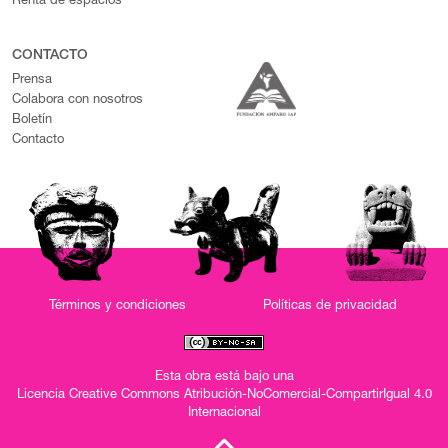
Renta de espacios
CONTACTO
Prensa
Colabora con nosotros
Boletín
Contacto
Términos y condiciones
Políticas de privacidad
Esta obra está bajo una
Licencia Creative Commons Atribución-NoComercial-CompartirIgual 4.0
Internacional