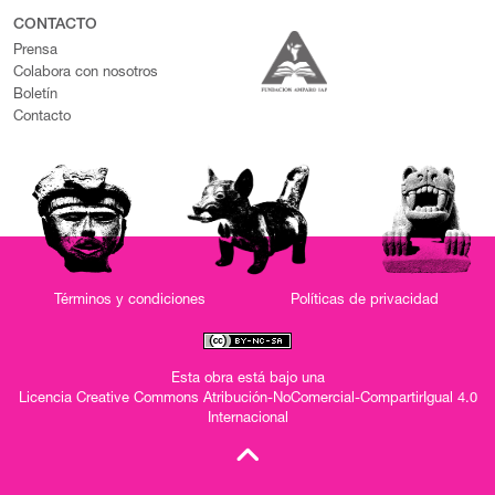
CONTACTO
Prensa
Colabora con nosotros
Boletín
Contacto
Términos y condiciones
Políticas de privacidad
Esta obra está bajo una
Licencia Creative Commons Atribución-NoComercial-CompartirIgual 4.0
Internacional