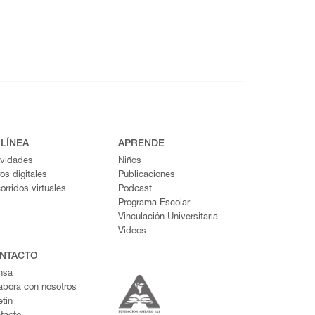
 LÍNEA
APRENDE
ividades
Niños
ros digitales
Publicaciones
orridos virtuales
Podcast
Programa Escolar
Vinculación Universitaria
Videos
NTACTO
nsa
abora con nosotros
etín