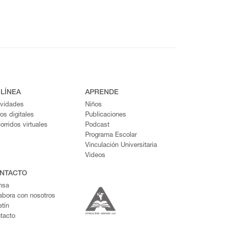
 LÍNEA
APRENDE
ividades
Niños
ros digitales
Publicaciones
orridos virtuales
Podcast
Programa Escolar
Vinculación Universitaria
Videos
NTACTO
nsa
abora con nosotros
etín
tacto