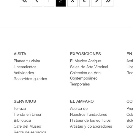
1
2
3
4
VISITA
EXPOSICIONES
EN
Planea tu visita
El México Antiguo
Act
Lineamientos
Salas de Arte Virreinal
Lib
Actividades
Colección de Arte
Rec
Contemporáneo
Recorridos guiados
Temporales
SERVICIOS
EL AMPARO
CO
Terraza
Acerca de
Pre
Tienda en Línea
Nuestros Fundadores
Col
Biblioteca
Historia de los edificios
Bol
Café del Museo
Artistas y colaboradores
Con
Renta de espacios