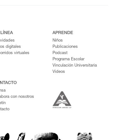
 LÍNEA
APRENDE
ividades
Niños
ros digitales
Publicaciones
orridos virtuales
Podcast
Programa Escolar
Vinculación Universitaria
Videos
NTACTO
nsa
abora con nosotros
etín
tacto