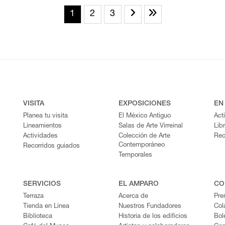
1
2
3
VISITA
EXPOSICIONES
EN
Planea tu visita
El México Antiguo
Act
Lineamientos
Salas de Arte Virreinal
Lib
Actividades
Colección de Arte
Rec
Contemporáneo
Recorridos guiados
Temporales
SERVICIOS
EL AMPARO
CO
Terraza
Acerca de
Pre
Tienda en Línea
Nuestros Fundadores
Col
Biblioteca
Historia de los edificios
Bol