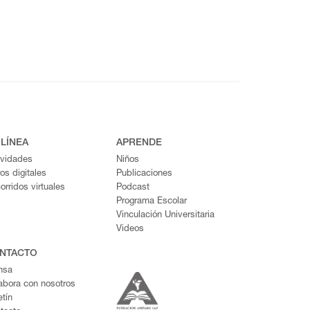
 LÍNEA
APRENDE
ividades
Niños
ros digitales
Publicaciones
orridos virtuales
Podcast
Programa Escolar
Vinculación Universitaria
Videos
NTACTO
nsa
abora con nosotros
etín