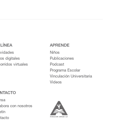
 LÍNEA
APRENDE
ividades
Niños
ros digitales
Publicaciones
orridos virtuales
Podcast
Programa Escolar
Vinculación Universitaria
Videos
NTACTO
nsa
abora con nosotros
etín
tacto