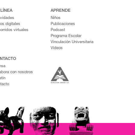
 LÍNEA
APRENDE
ividades
Niños
ros digitales
Publicaciones
orridos virtuales
Podcast
Programa Escolar
Vinculación Universitaria
Videos
NTACTO
nsa
abora con nosotros
etín
tacto