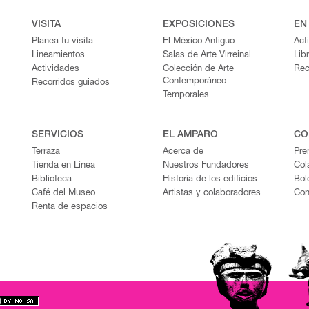
VISITA
EXPOSICIONES
EN
Planea tu visita
El México Antiguo
Act
Lineamientos
Salas de Arte Virreinal
Lib
Actividades
Colección de Arte
Rec
Contemporáneo
Recorridos guiados
Temporales
SERVICIOS
EL AMPARO
CO
Terraza
Acerca de
Pre
Tienda en Línea
Nuestros Fundadores
Col
Biblioteca
Historia de los edificios
Bol
Café del Museo
Artistas y colaboradores
Con
Renta de espacios