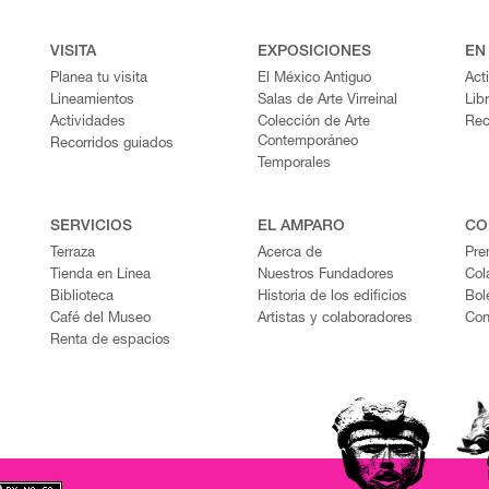
VISITA
EXPOSICIONES
EN
Planea tu visita
El México Antiguo
Act
Lineamientos
Salas de Arte Virreinal
Lib
Actividades
Colección de Arte
Rec
Contemporáneo
Recorridos guiados
Temporales
SERVICIOS
EL AMPARO
CO
Terraza
Acerca de
Pre
Tienda en Línea
Nuestros Fundadores
Col
Biblioteca
Historia de los edificios
Bol
Café del Museo
Artistas y colaboradores
Con
Renta de espacios