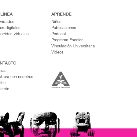
 LÍNEA
APRENDE
ividades
Niños
ros digitales
Publicaciones
orridos virtuales
Podcast
Programa Escolar
Vinculación Universitaria
Videos
NTACTO
nsa
abora con nosotros
etín
tacto