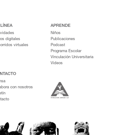
 LÍNEA
APRENDE
ividades
Niños
ros digitales
Publicaciones
orridos virtuales
Podcast
Programa Escolar
Vinculación Universitaria
Videos
NTACTO
nsa
abora con nosotros
etín
tacto